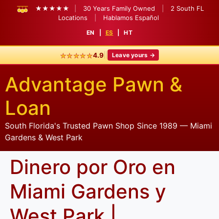
★★★★★
|
30 Years Family Owned
|
2 South FL
Locations
|
Hablamos Español
EN
|
ES
|
HT
★★★★★
|
|
4.9
Leave yours →
Advantage Pawn &
Loan
South Florida's Trusted Pawn Shop Since 1989 — Miami
Gardens & West Park
Dinero por Oro en
Miami Gardens y
West Park |