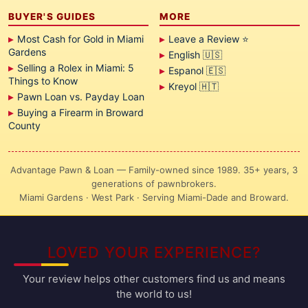
BUYER'S GUIDES
MORE
Most Cash for Gold in Miami
Leave a Review ⭐
Gardens
English 🇺🇸
Selling a Rolex in Miami: 5
Espanol 🇪🇸
Things to Know
Kreyol 🇭🇹
Pawn Loan vs. Payday Loan
Buying a Firearm in Broward
County
Advantage Pawn & Loan — Family-owned since 1989. 35+ years, 3
generations of pawnbrokers.
Miami Gardens · West Park · Serving Miami-Dade and Broward.
LOVED YOUR EXPERIENCE?
Your review helps other customers find us and means
the world to us!